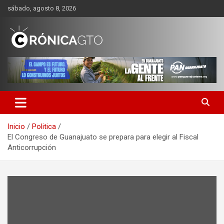
Saltar
sábado, agosto 8, 2026
al
contenido
CRONICA GUANAJUATO
Inicio
Politica
El Congreso de Guanajuato se prepara para elegir al Fiscal
Anticorrupción