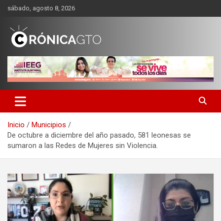
Saltar
sábado, agosto 8, 2026
al
contenido
CRONICA GUANAJUATO
Inicio
Municipios
De octubre a diciembre del año pasado, 581 leonesas se
sumaron a las Redes de Mujeres sin Violencia.