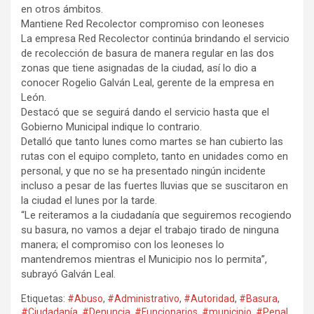
en otros ámbitos.
Mantiene Red Recolector compromiso con leoneses
La empresa Red Recolector continúa brindando el servicio
de recolección de basura de manera regular en las dos
zonas que tiene asignadas de la ciudad, así lo dio a
conocer Rogelio Galván Leal, gerente de la empresa en
León.
Destacó que se seguirá dando el servicio hasta que el
Gobierno Municipal indique lo contrario.
Detalló que tanto lunes como martes se han cubierto las
rutas con el equipo completo, tanto en unidades como en
personal, y que no se ha presentado ningún incidente
incluso a pesar de las fuertes lluvias que se suscitaron en
la ciudad el lunes por la tarde.
“Le reiteramos a la ciudadanía que seguiremos recogiendo
su basura, no vamos a dejar el trabajo tirado de ninguna
manera; el compromiso con los leoneses lo
mantendremos mientras el Municipio nos lo permita”,
subrayó Galván Leal.
Etiquetas:
#Abuso
,
#Administrativo
,
#Autoridad
,
#Basura
,
#Ciudadanía
,
#Denuncia
,
#Funcionarios
,
#municipio
,
#Penal
,