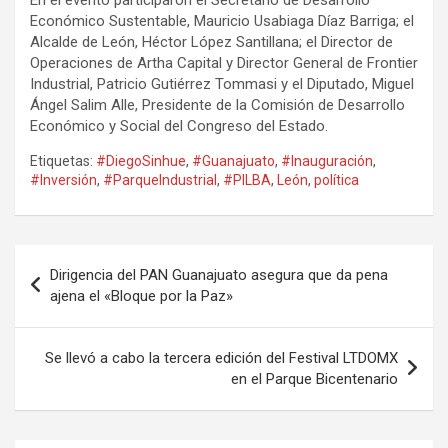
En el evento participaron el Secretario de Desarrollo
Económico Sustentable, Mauricio Usabiaga Díaz Barriga; el
Alcalde de León, Héctor López Santillana; el Director de
Operaciones de Artha Capital y Director General de Frontier
Industrial, Patricio Gutiérrez Tommasi y el Diputado, Miguel
Ángel Salim Alle, Presidente de la Comisión de Desarrollo
Económico y Social del Congreso del Estado.
Etiquetas:
#DiegoSinhue
,
#Guanajuato
,
#Inauguración
,
#Inversión
,
#ParqueIndustrial
,
#PILBA
,
León
,
política
Navegación
Dirigencia del PAN Guanajuato asegura que da pena
de
ajena el «Bloque por la Paz»
entradas
Se llevó a cabo la tercera edición del Festival LTDOMX
en el Parque Bicentenario