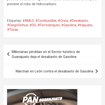
prevenir el robo de hidrocarburo.
Etiquetas:
#AMLO
,
#Combustible
,
#Crisis
,
#Desabasto
,
#DiegoSinhue
,
#DS
,
#Ferrotanques
,
#Gasolina
,
#Irapuato
,
#Texas
Navegación
Millonarias pérdidas en el Sector turístico de
de
Guanajuato deja el desabasto de Gasolina
entradas
Marchan en León contra el desabasto de Gasolina