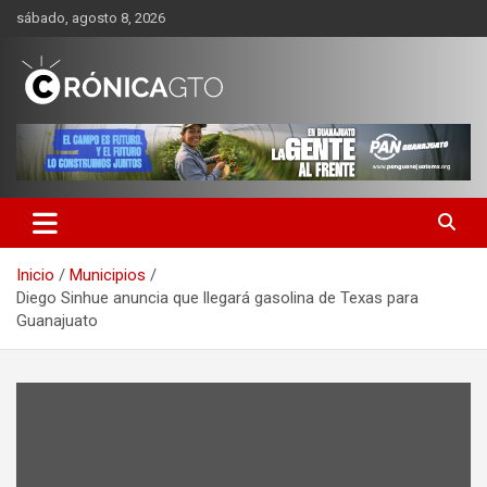
Saltar
sábado, agosto 8, 2026
al
contenido
CRONICA GUANAJUATO
Inicio
Municipios
Diego Sinhue anuncia que llegará gasolina de Texas para
Guanajuato