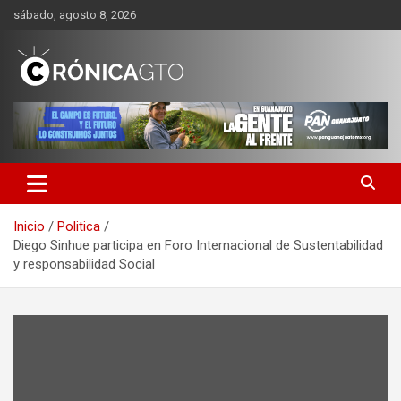
Saltar
sábado, agosto 8, 2026
al
contenido
CRONICA GUANAJUATO
Inicio
Politica
Diego Sinhue participa en Foro Internacional de Sustentabilidad
y responsabilidad Social