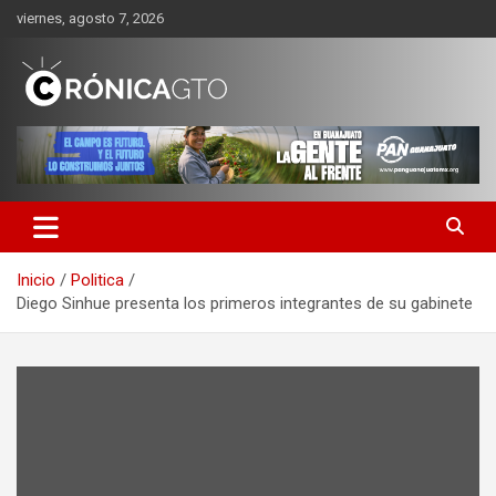
Saltar
viernes, agosto 7, 2026
al
contenido
CRONICA GUANAJUATO
Inicio
Politica
Diego Sinhue presenta los primeros integrantes de su gabinete