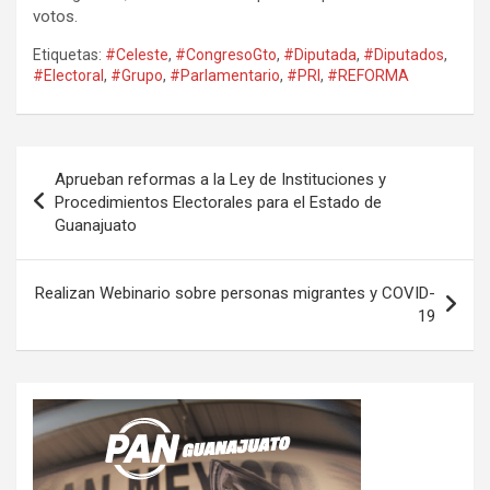
votos.
Etiquetas:
#Celeste
,
#CongresoGto
,
#Diputada
,
#Diputados
,
#Electoral
,
#Grupo
,
#Parlamentario
,
#PRI
,
#REFORMA
Navegación
Aprueban reformas a la Ley de Instituciones y
de
Procedimientos Electorales para el Estado de
Guanajuato
entradas
Realizan Webinario sobre personas migrantes y COVID-
19