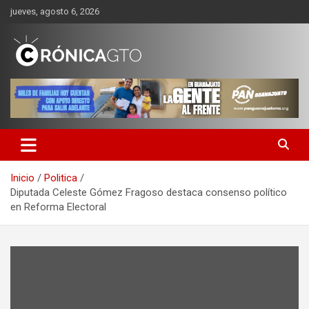
Saltar
jueves, agosto 6, 2026
al
contenido
CRONICA GUANAJUATO
Inicio
Politica
Diputada Celeste Gómez Fragoso destaca consenso político
en Reforma Electoral