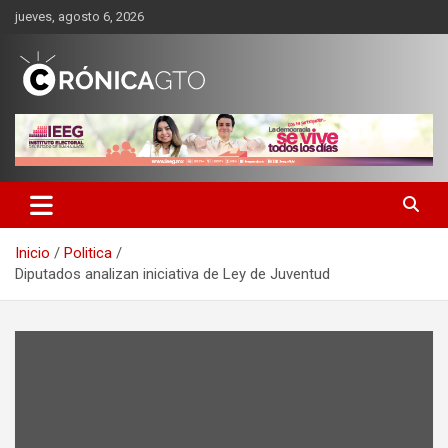
Saltar
jueves, agosto 6, 2026
al
contenido
CRONICA GUANAJUATO
Inicio
Politica
Diputados analizan iniciativa de Ley de Juventud