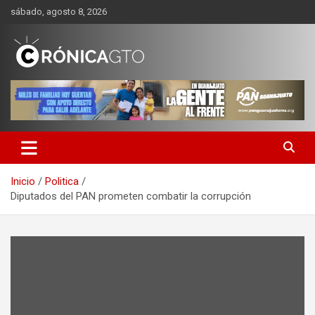
Saltar
sábado, agosto 8, 2026
al
contenido
CRONICA GUANAJUATO
Inicio
Politica
Diputados del PAN prometen combatir la corrupción