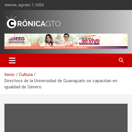
Saltar
viernes, agosto 7, 2026
al
contenido
CRONICA GUANAJUATO
Inicio
Cultura
Directvos de la Universidad de Guanajuato se capacitan en
igualdad de Género