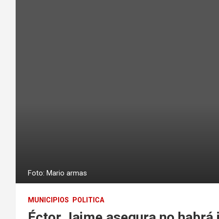
Foto: Mario armas
MUNICIPIOS
POLITICA
Éctor Jaime asegura no habrá i