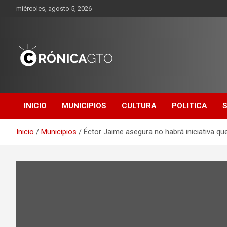
Saltar
miércoles, agosto 5, 2026
al
contenido
CRONICA
GUANAJUATO
INICIO
MUNICIPIOS
CULTURA
POLITICA
Inicio
Municipios
Éctor Jaime asegura no habrá iniciativa qu