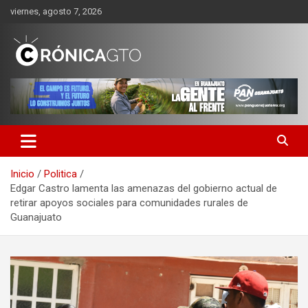
Saltar
viernes, agosto 7, 2026
al
contenido
CRONICA GUANAJUATO
Inicio
Politica
Edgar Castro lamenta las amenazas del gobierno actual de
retirar apoyos sociales para comunidades rurales de
Guanajuato