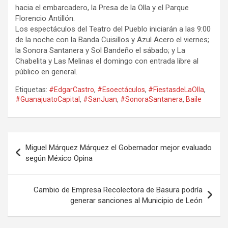
hacia el embarcadero, la Presa de la Olla y el Parque
Florencio Antillón.
Los espectáculos del Teatro del Pueblo iniciarán a las 9:00
de la noche con la Banda Cuisillos y Azul Acero el viernes;
la Sonora Santanera y Sol Bandeño el sábado; y La
Chabelita y Las Melinas el domingo con entrada libre al
público en general.
Etiquetas:
#EdgarCastro
,
#Esoectáculos
,
#FiestasdeLaOlla
,
#GuanajuatoCapital
,
#SanJuan
,
#SonoraSantanera
,
Baile
Navegación
Miguel Márquez Márquez el Gobernador mejor evaluado
de
según México Opina
entradas
Cambio de Empresa Recolectora de Basura podría
generar sanciones al Municipio de León