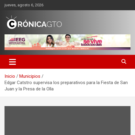
Saltar
jueves, agosto 6, 2026
al
contenido
CRONICA GUANAJUATO
Inicio
Municipios
Edgar Catstro supervisa los preparativos para la Fiesta de San
Juan y la Presa de la Olla