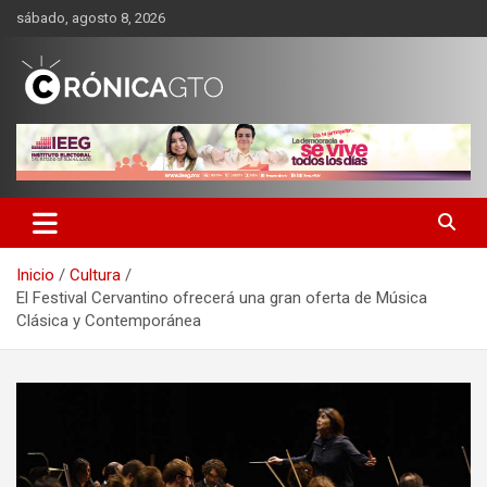
Saltar
sábado, agosto 8, 2026
al
contenido
CRONICA GUANAJUATO
Inicio
Cultura
El Festival Cervantino ofrecerá una gran oferta de Música
Clásica y Contemporánea