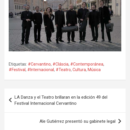
Etiquetas:
#Cervantino
,
#Cláscia
,
#Contemporánea
,
#Festival
,
#Internacional
,
#Teatro
,
Cultura
,
Música
Navegación
LA Danza y el Teatro brillaran en la edición 49 del
de
Festival Internacional Cervantino
entradas
Ale Gutiérrez presentó su gabinete legal