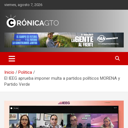
Saltar
viernes, agosto 7, 2026
al
contenido
CRONICA GUANAJUATO
Inicio
Politica
El IEEG aprueba imponer multa a partidos políticos MORENA y
Partido Verde