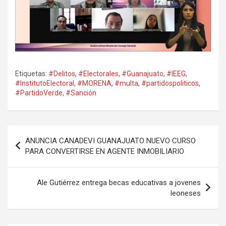
Etiquetas:
#Delitos
,
#Electorales
,
#Guanajuato
,
#IEEG
,
#InstitutoElectoral
,
#MORENA
,
#multa
,
#partidospoliticos
,
#PartidoVerde
,
#Sanción
Navegación
ANUNCIA CANADEVI GUANAJUATO NUEVO CURSO
de
PARA CONVERTIRSE EN AGENTE INMOBILIARIO
entradas
Ale Gutiérrez entrega becas educativas a jovenes
leoneses