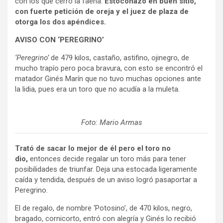
con los que cerró la faena.
Estoconazo en buen sitio,
con fuerte petición de oreja y el juez de plaza de
otorga los dos apéndices.
AVISO CON ‘PEREGRINO’
‘Peregrino’
de 479 kilos, castaño, astifino, ojinegro, de
mucho trapío pero poca bravura, con esto se encontró el
matador Ginés Marín que no tuvo muchas opciones ante
la lidia, pues era un toro que no acudía a la muleta.
Foto: Mario Armas
Trató de sacar lo mejor de él pero el toro no
dio,
entonces decide regalar un toro más para tener
posibilidades de triunfar. Deja una estocada ligeramente
caída y tendida, después de un aviso logró pasaportar a
Peregrino.
El de regalo, de nombre ‘Potosino’, de 470 kilos, negro,
bragado, cornicorto, entró con alegría y Ginés lo recibió