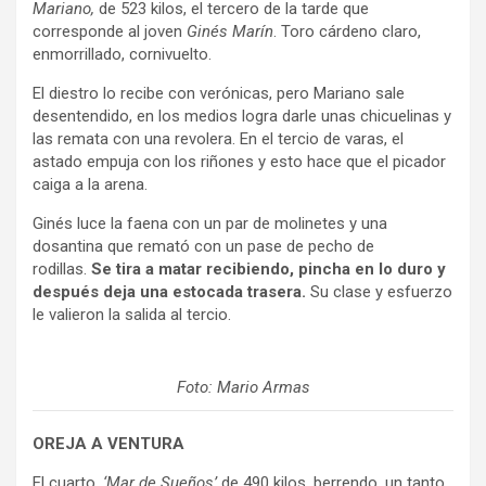
Mariano,
de 523 kilos, el tercero de la tarde que
corresponde al joven
Ginés Marín
. Toro cárdeno claro,
enmorrillado, cornivuelto.
El diestro lo recibe con verónicas, pero Mariano sale
desentendido, en los medios logra darle unas chicuelinas y
las remata con una revolera. En el tercio de varas, el
astado empuja con los riñones y esto hace que el picador
caiga a la arena.
Ginés luce la faena con un par de molinetes y una
dosantina que remató con un pase de pecho de
rodillas.
Se tira a matar recibiendo, pincha en lo duro y
después deja una estocada trasera.
Su clase y esfuerzo
le valieron la salida al tercio.
Foto: Mario Armas
OREJA A VENTURA
El cuarto,
‘Mar de Sueños’
de 490 kilos, berrendo, un tanto