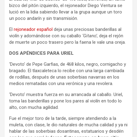
bizco del pitón izquierdo, el rejoneador Diego Ventura se
lució en la lidia sabiendo llevar a la grupa aunque un toro
un poco andarín y sin transmisión.
El
rejoneador español
deja unas preciosas banderillas al
violín y adornándose con su caballo
‘Gitano’,
deja el rejón
de muerte un poco trasero pero la faena le vale una oreja.
DOS APÉNDICES PARA URIEL
‘Devoto’ de Pepe Garfias, de 468 kilos, negro, cornigacho y
bragado. El tlaxcaleteca lo recibe con una larga cambiada
de rodillas, después de unas soberbias navarras en los
medios rematadas con una verónica y una revolera.
‘Devoto’ muestra fuerza en su arrancada al caballo. Uriel,
toma las banderillas y pone los pares al violín en todo lo
alto, con mucha agilidad.
Fue el mejor toro de la tarde, siempre atendiendo a la
muleta, con clase, le dio naturales de mucha calidad y ya ni
hablar de las soberbias dosantinas, estatuarios y desdén