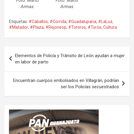
Foto: Mario
Foto: Mario
Armas
Armas
Etiquetas:
#Caballos
,
#Corrida
,
#Guadalupana
,
#LaLuz
,
#Matador
,
#Plaza
,
#Rejoneop
,
#Toreros
,
#Toros
,
Cultura
Navegación
Elementos de Policía y Tránsito de León ayudan a mujer
de
en labor de parto
entradas
Encuentran cuerpos embolsados en Villagrán, podrían
ser los Policías secuestrados