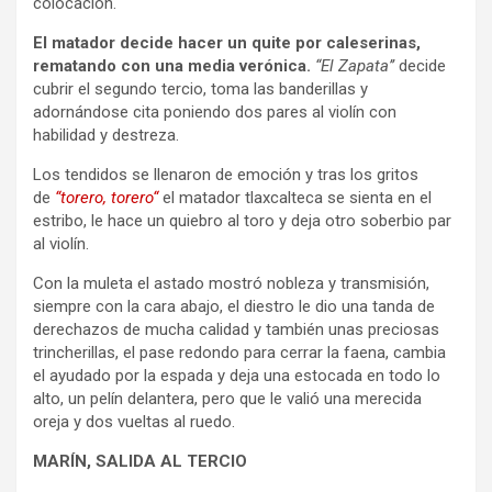
colocación.
El matador decide hacer un quite por caleserinas,
rematando con una media verónica.
“El Zapata’’
decide
cubrir el segundo tercio, toma las banderillas y
adornándose cita poniendo dos pares al violín con
habilidad y destreza.
Los tendidos se llenaron de emoción y tras los gritos
de
“torero, torero“
el matador tlaxcalteca se sienta en el
estribo, le hace un quiebro al toro y deja otro soberbio par
al violín.
Con la muleta el astado mostró nobleza y transmisión,
siempre con la cara abajo, el diestro le dio una tanda de
derechazos de mucha calidad y también unas preciosas
trincherillas, el pase redondo para cerrar la faena, cambia
el ayudado por la espada y deja una estocada en todo lo
alto, un pelín delantera, pero que le valió una merecida
oreja y dos vueltas al ruedo.
MARÍN, SALIDA AL TERCIO