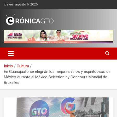
Saltar
jueves, agosto 6, 2026
al
contenido
CRONICA GUANAJUATO
Inicio
Cultura
En Guanajuato se elegirán los mejores vinos y espirituosos de
México durante el México Selection by Concours Mondial de
Bruxelles