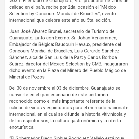
2021.
El estado de Guanajuato, 4to. productor de vinos de
calidad en el país, recibe por 2da. ocasión el “México
Selection by Concours Mondial de Bruxelles”, evento
internacional que celebra este año su 5ta. edición.
Juan José Álvarez Brunel, secretario de Turismo de
Guanajuato, junto con Excmo. Sr. Johan Verkammen,
Embajador de Bélgica; Baudouin Havaux, presidente del
Concours Mondial de Bruxelles; Luis Gerardo Sánchez
Sánchez, alcalde San Luis de la Paz; y Carlos Borboa
Suárez, director del México Selection by CMB, inauguraron
dicho evento en la Plaza del Minero del Pueblo Mágico de
Mineral de Pozos.
Del 30 de noviembre al 03 de diciembre, Guanajuato se
convierte en el gran escenario de este certamen
reconocido como el más importante referente de la
calidad de vinos y espirituosos para el mercado nacional e
internacional, en el cual se difunde la historia vitivinícola y
de los espirituosos, la cultura gastronómica y la oferta
enoturística.
“El Gobernador Diego Sinhue Rodríguez Vallejo está muy