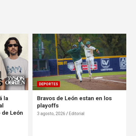
DEPORTES
á la
Bravos de León estan en los
al
playoffs
o de León
3 agosto, 2026
Editorial