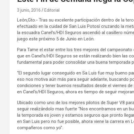
3 junio, 2016
Editorial
León,Gto.- Tras su excelente participación dentro de la t
efectuado en la cuidad de San Luis Potosí cruzando la meta
la escuadra Canel’s/HDI Seguros ascendió al casillero núme
juego este próximo 5 de Junio en León.
Para Tame el estar entre los tres mejores del campeonato d
que en Canel’s/HDI Seguros se están realizando bien las cos
fundamental para poder consolidar una buena temporada pa
“El segundo lugar conseguido en Sa Luis fue muy bueno par
eso nos motiva aún más para seguir adelante, buscando po
condiciones y tener buenos resultados desde el viernes de 
en Canel’s/HDI Seguros, ahora es tiempo de seguir mejoran
Ubicado como uno de los mejores pilotos de Super V8 para F
seguir realizándolo mas fuerte “Nos encontramos en un buen
la temporada es joven y estamos seguros que pronto llegar
en San Luis pero no fue posible, ahora viene la carrera e
compañeros como yo”.