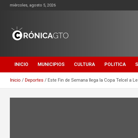
Saltar
miércoles, agosto 5, 2026
al
contenido
CRONICA
GUANAJUATO
INICIO
MUNICIPIOS
CULTURA
POLITICA
Inicio
Deportes
Este Fin de Semana llega la Copa Telcel a L