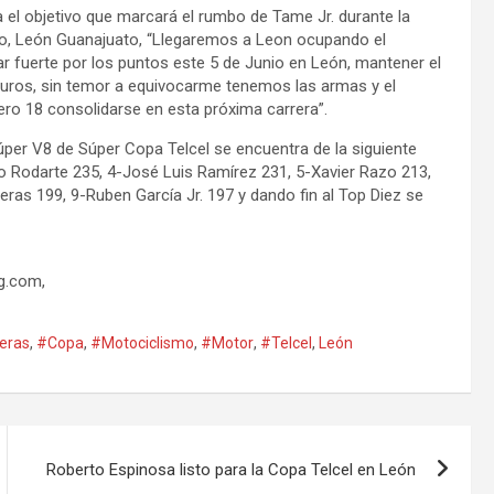
el objetivo que marcará el rumbo de Tame Jr. durante la
ado, León Guanajuato, “Llegaremos a Leon ocupando el
r fuerte por los puntos este 5 de Junio en León, mantener el
eguros, sin temor a equivocarme tenemos las armas y el
ero 18 consolidarse en esta próxima carrera”.
per V8 de Súper Copa Telcel se encuentra de la siguiente
o Rodarte 235, 4-José Luis Ramírez 231, 5-Xavier Razo 213,
as 199, 9-Ruben García Jr. 197 y dando fin al Top Diez se
ng.com
,
eras
,
#Copa
,
#Motociclismo
,
#Motor
,
#Telcel
,
León
Roberto Espinosa listo para la Copa Telcel en León