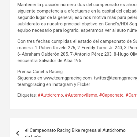
Mantener la posición número dos del campeonato es ahora 
siguiente competencia a efectuarse en la capital del calz
segundo lugar de la general, eso nos motiva más para pelea
subliderato es nuestro principal objetivo en Canel’s/HDI S
equipo necesario para lograrlo, esperamos ver al auto núm
Con tres fechas cumplidas el estado del campeonato de Sú
manera, 1-Rubén Rovelo 276, 2-Freddy Tame Jr. 240, 3-Pier
6-Abraham Calderón 205, 7-Antonio Pérez 203, 8-Hugo Oliver
encuentra Salvador de Alba 195.
Prensa Canel´s Racing
Siguenos en www.teamgpracing.com,
twitter@teamgpraci
teamgpracing en Instagram y Flicker
Etiquetas:
#Autódromo
,
#Automovilismo
,
#Capeonato
,
#Carr
Navegación
el Campeonato Racing Bike regresa al Autódromo
de
de León