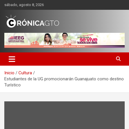
Saltar
sábado, agosto 8, 2026
al
contenido
CRONICA GUANAJUATO
Inicio
Cultura
Estudiantes de la UG promocionarán Guanajuato como destino
Turístico