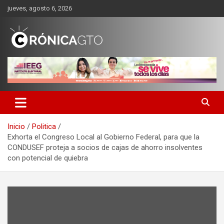
Saltar
jueves, agosto 6, 2026
al
contenido
CRONICA GUANAJUATO
Inicio
Politica
Exhorta el Congreso Local al Gobierno Federal, para que la
CONDUSEF proteja a socios de cajas de ahorro insolventes
con potencial de quiebra