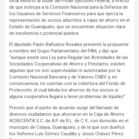
local exhortó al titular del Poder Ejecutivo Federal, a efecto
de que instruya a la Comisión Nacional para la Defensa de
los Usuarios de Servicios Financieros para que ejerza la
representación de socios adscritos a cajas de ahorro en el
Estado de Guanajuato, que se encuentran situación clara
de insolvencia o potencial quiebra.
El diputado Paulo Bañuelos Rosales presentó la propuesta
a nombre del Grupo Parlamentario del PAN, y dijo que
“aunque existe una Ley para Regular las Actividades de las
Sociedades Cooperativas de Ahorro y Préstamo, existen
algunas que no son supervisadas ni autorizadas por la
Comisión Nacional Bancaria y de Valores CNBV y, en
consecuencia, no cuentan con la cobertura del Fondo de
Protección, el cual blinda los ahorros de los socios si
alguna cooperativa llegara a tener problemas de liquidez”.
Precisó que el punto de acuerdo surge del llamado de
diversos ciudadanos que ahorraron en la Caja de Ahorro
ACRECENTA S.C. de A.P. de R.L. de C.V., con domicilio en el
municipio de Celaya, Guanajuato, y de la que son dueños
los Señores Luís Gómez Caudillo y Jesús Chávez Pérez.