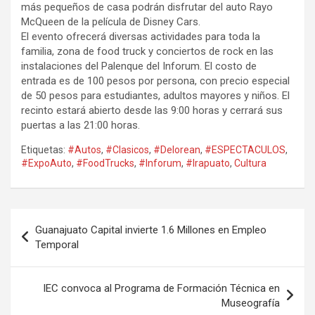
más pequeños de casa podrán disfrutar del auto Rayo
McQueen de la película de Disney Cars.
El evento ofrecerá diversas actividades para toda la
familia, zona de food truck y conciertos de rock en las
instalaciones del Palenque del Inforum. El costo de
entrada es de 100 pesos por persona, con precio especial
de 50 pesos para estudiantes, adultos mayores y niños. El
recinto estará abierto desde las 9:00 horas y cerrará sus
puertas a las 21:00 horas.
Etiquetas:
#Autos
,
#Clasicos
,
#Delorean
,
#ESPECTACULOS
,
#ExpoAuto
,
#FoodTrucks
,
#Inforum
,
#Irapuato
,
Cultura
Navegación
Guanajuato Capital invierte 1.6 Millones en Empleo
de
Temporal
entradas
IEC convoca al Programa de Formación Técnica en
Museografía