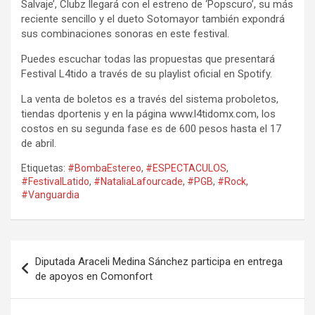
Salvaje’, Clubz llegará con el estreno de ‘Popscuro’, su más
reciente sencillo y el dueto Sotomayor también expondrá
sus combinaciones sonoras en este festival.
Puedes escuchar todas las propuestas que presentará
Festival L4tido a través de su playlist oficial en Spotify.
La venta de boletos es a través del sistema proboletos,
tiendas dportenis y en la página www.l4tidomx.com, los
costos en su segunda fase es de 600 pesos hasta el 17
de abril.
Etiquetas:
#BombaEstereo
,
#ESPECTACULOS
,
#FestivalLatido
,
#NataliaLafourcade
,
#PGB
,
#Rock
,
#Vanguardia
Navegación
Diputada Araceli Medina Sánchez participa en entrega
de
de apoyos en Comonfort
entradas