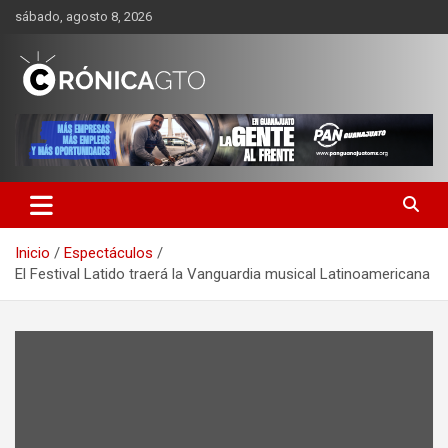
Saltar
sábado, agosto 8, 2026
al
contenido
CRONICA GUANAJUATO
Inicio
Espectáculos
El Festival Latido traerá la Vanguardia musical Latinoamericana