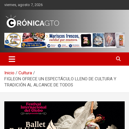
Saltar
viernes, agosto 7, 2026
al
contenido
CRONICA GUANAJUATO
Inicio
Cultura
FIGLEON OFRECE UN ESPECTÁCULO LLENO DE CULTURA Y
TRADICIÓN AL ALCANCE DE TODOS