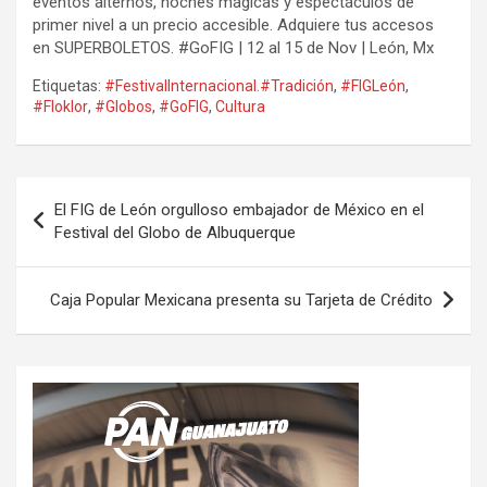
eventos alternos, noches mágicas y espectáculos de
primer nivel a un precio accesible. Adquiere tus accesos
en SUPERBOLETOS. #GoFIG | 12 al 15 de Nov | León, Mx
Etiquetas:
#FestivalInternacional.#Tradición
,
#FIGLeón
,
#Floklor
,
#Globos
,
#GoFIG
,
Cultura
Navegación
El FIG de León orgulloso embajador de México en el
de
Festival del Globo de Albuquerque
entradas
Caja Popular Mexicana presenta su Tarjeta de Crédito