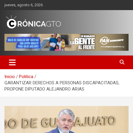
Saltar
jueves, agosto 6, 2026
al
contenido
CRONICA GUANAJUATO
Inicio
Politica
GARANTIZAR DERECHOS A PERSONAS DISCAPACITADAS,
PROPONE DIPUTADO ALEJANDRO ARIAS