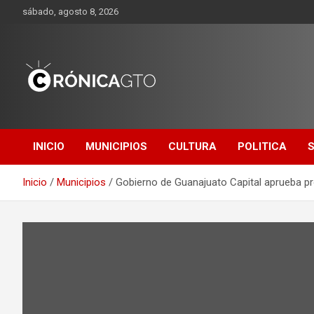
Saltar
sábado, agosto 8, 2026
al
contenido
CRONICA
GUANAJUATO
INICIO
MUNICIPIOS
CULTURA
POLITICA
Inicio
Municipios
Gobierno de Guanajuato Capital aprueba p