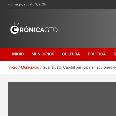
Saltar
domingo, agosto 9, 2026
al
contenido
CRONICA
GUANAJUATO
INICIO
MUNICIPIOS
CULTURA
POLITICA
Inicio
Municipios
Guanajuato Capital participa en acciones d