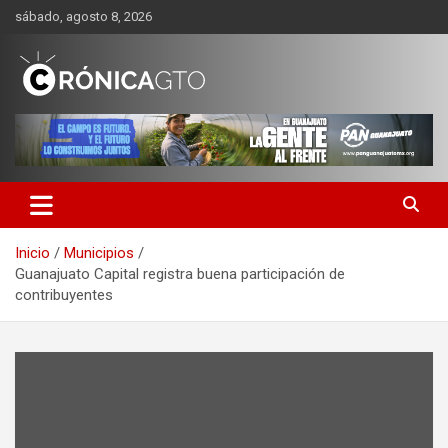
Saltar
sábado, agosto 8, 2026
al
contenido
CRONICA GUANAJUATO
Inicio
Municipios
Guanajuato Capital registra buena participación de
contribuyentes