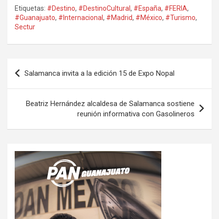
Etiquetas:
#Destino
,
#DestinoCultural
,
#España
,
#FERIA
,
#Guanajuato
,
#Internacional
,
#Madrid
,
#México
,
#Turismo
,
Sectur
Navegación
Salamanca invita a la edición 15 de Expo Nopal
de
entradas
Beatriz Hernández alcaldesa de Salamanca sostiene
reunión informativa con Gasolineros