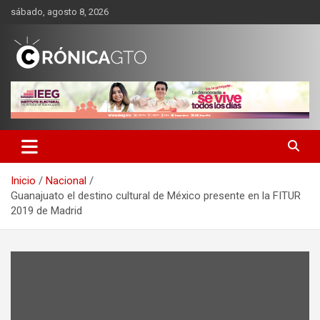
Saltar
sábado, agosto 8, 2026
al
contenido
CRONICA GUANAJUATO
Inicio
Nacional
Guanajuato el destino cultural de México presente en la FITUR
2019 de Madrid