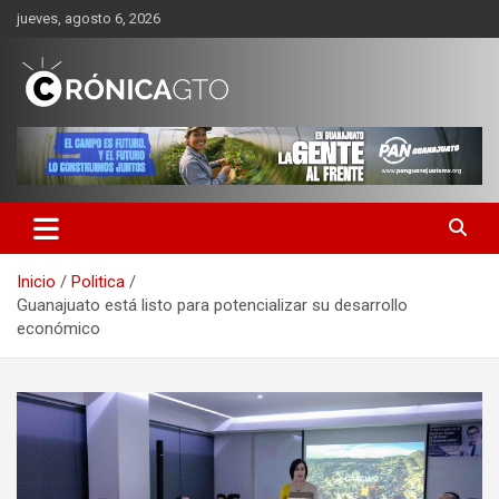
Saltar
jueves, agosto 6, 2026
al
contenido
CRONICA GUANAJUATO
Inicio
Politica
Guanajuato está listo para potencializar su desarrollo
económico