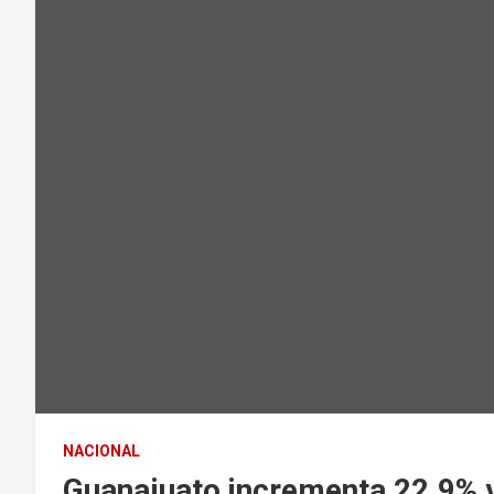
NACIONAL
Guanajuato incrementa 22.9% 