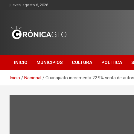
Saltar
jueves, agosto 6, 2026
al
contenido
CRONICA
GUANAJUATO
INICIO
MUNICIPIOS
CULTURA
POLITICA
Inicio
Nacional
Guanajuato incrementa 22.9% venta de auto