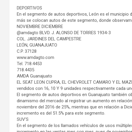
DEPORTIVOS
En el segmento de autos deportivos, León es el municipio 
más se colocan autos de este segmento, donde observam
NOVIEMBRE DICIEMBRE
@amdagto BLVD. J. ALONSO DE TORRES 1934-3
COL. JARDINES DEL CAMPESTRE
LEÓN, GUANAJUATO
C.P. 37128
www.amdagto.com
Tel. 718.4453
718.4435
AMDA Guanajuato
EL SEAT LEON CUPRA, EL CHEVROLET CAMARO Y EL MAZD
vendidos con 16, 10 Y 9 unidades respectivamente cada un
El segmento de autos deportivos en Guanajuato también o
dinamismo del mercado al registrar un aumento en relación
noviembre del 2016 de 25%, mientras que en relación a Dici
incremento es del 51.5% para este segmento.
SUV’S
En el segmento de los llamados vehículos de usos múltipl
incremento en las ventas mes con mes, pues de noviembre