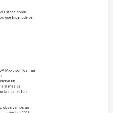
del Estado donde
os que los modelos
A MX-5 son los más
o.
bserva un
 a al mes de
embre del 2015 el
es, observamos un
 a diciembre 2016,