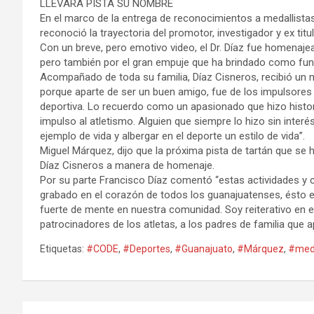
LLEVARÁ PISTA SU NOMBRE
En el marco de la entrega de reconocimientos a medallistas 
reconoció la trayectoria del promotor, investigador y ex tit
Con un breve, pero emotivo video, el Dr. Díaz fue homenajea
pero también por el gran empuje que ha brindado como funci
Acompañado de toda su familia, Díaz Cisneros, recibió un 
porque aparte de ser un buen amigo, fue de los impulsores 
deportiva. Lo recuerdo como un apasionado que hizo histori
impulso al atletismo. Alguien que siempre lo hizo sin interé
ejemplo de vida y albergar en el deporte un estilo de vida”.
Miguel Márquez, dijo que la próxima pista de tartán que se 
Díaz Cisneros a manera de homenaje.
Por su parte Francisco Díaz comentó “estas actividades y 
grabado en el corazón de todos los guanajuatenses, ésto es
fuerte de mente en nuestra comunidad. Soy reiterativo en 
patrocinadores de los atletas, a los padres de familia que a
Etiquetas:
#CODE
,
#Deportes
,
#Guanajuato
,
#Márquez
,
#meda