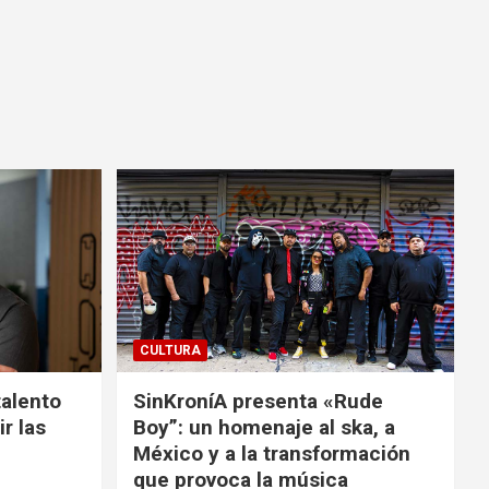
CULTURA
talento
SinKroníA presenta «Rude
r las
Boy”: un homenaje al ska, a
México y a la transformación
que provoca la música