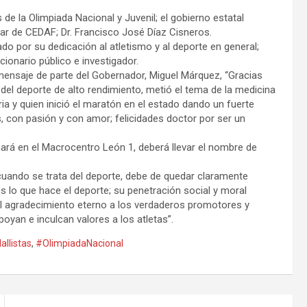
de la Olimpiada Nacional y Juvenil; el gobierno estatal
ular de CEDAF; Dr. Francisco José Díaz Cisneros.
do por su dedicación al atletismo y al deporte en general;
onario público e investigador.
mensaje de parte del Gobernador, Miguel Márquez, “Gracias
del deporte de alto rendimiento, metió el tema de la medicina
a y quien inició el maratón en el estado dando un fuerte
s, con pasión y con amor; felicidades doctor por ser un
hará en el Macrocentro León 1, deberá llevar el nombre de
cuando se trata del deporte, debe de quedar claramente
 lo que hace el deporte; su penetración social y moral
el agradecimiento eterno a los verdaderos promotores y
poyan e inculcan valores a los atletas”.
llistas
,
#OlimpiadaNacional