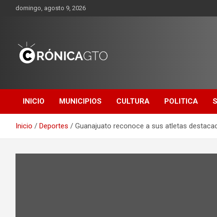
Saltar
domingo, agosto 9, 2026
al
contenido
CRONICA
GUANAJUATO
INICIO
MUNICIPIOS
CULTURA
POLITICA
Inicio
Deportes
Guanajuato reconoce a sus atletas destacad