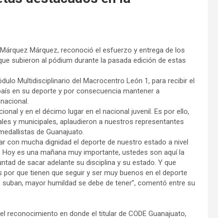
 Márquez Márquez, reconoció el esfuerzo y entrega de los
 que subieron al pódium durante la pasada edición de estas
ulo Multidisciplinario del Macrocentro León 1, para recibir el
país en su deporte y por consecuencia mantener a
nacional.
nal y en el décimo lugar en el nacional juvenil. Es por ello,
ales y municipales, aplaudieron a nuestros representantes
medallistas de Guanajuato.
r con mucha dignidad el deporte de nuestro estado a nivel
s Hoy es una mañana muy importante, ustedes son aquí la
ntad de sacar adelante su disciplina y su estado. Y que
s por que tienen que seguir y ser muy buenos en el deporte
s suban, mayor humildad se debe de tener”, comentó entre su
el reconocimiento en donde el titular de CODE Guanajuato,