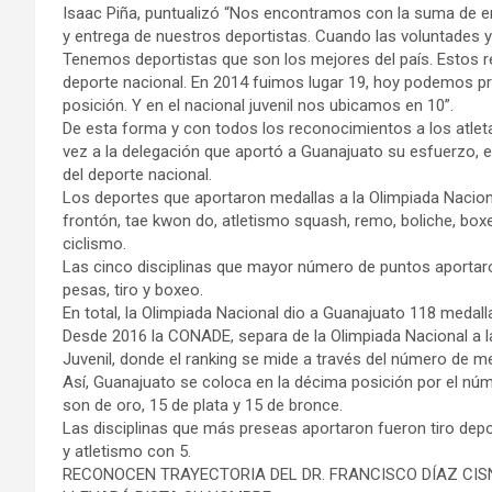
Isaac Piña, puntualizó “Nos encontramos con la suma de e
y entrega de nuestros deportistas. Cuando las voluntades y 
Tenemos deportistas que son los mejores del país. Estos re
deporte nacional. En 2014 fuimos lugar 19, hoy podemos p
posición. Y en el nacional juvenil nos ubicamos en 10”.
De esta forma y con todos los reconocimientos a los atletas
vez a la delegación que aportó a Guanajuato su esfuerzo, 
del deporte nacional.
Los deportes que aportaron medallas a la Olimpiada Nacional
frontón, tae kwon do, atletismo squash, remo, boliche, boxe
ciclismo.
Las cinco disciplinas que mayor número de puntos aportaro
pesas, tiro y boxeo.
En total, la Olimpiada Nacional dio a Guanajuato 118 medall
Desde 2016 la CONADE, separa de la Olimpiada Nacional a l
Juvenil, donde el ranking se mide a través del número de m
Así, Guanajuato se coloca en la décima posición por el nú
son de oro, 15 de plata y 15 de bronce.
Las disciplinas que más preseas aportaron fueron tiro dep
y atletismo con 5.
RECONOCEN TRAYECTORIA DEL DR. FRANCISCO DÍAZ CI