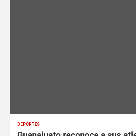
DEPORTES
Guanajuato reconoce a sus atl