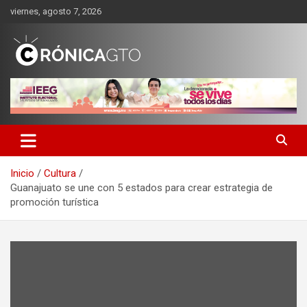
Saltar
viernes, agosto 7, 2026
al
contenido
CRONICA GUANAJUATO
Inicio
Cultura
Guanajuato se une con 5 estados para crear estrategia de
promoción turística