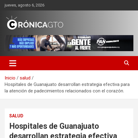
Saltar
jueves, agosto 6, 2026
al
contenido
CRONICA GUANAJUATO
Inicio
salud
Hospitales de Guanajuato desarrollan estrategia efectiva para
la atención de padecimientos relacionados con el corazón.
SALUD
Hospitales de Guanajuato
desarrollan estrategia efectiva