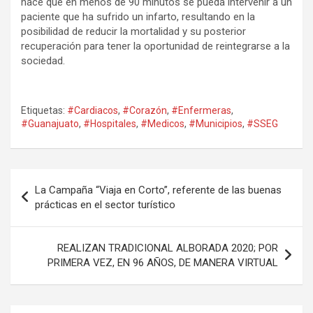
hace que en menos de 90 minutos se pueda intervenir a un
paciente que ha sufrido un infarto, resultando en la
posibilidad de reducir la mortalidad y su posterior
recuperación para tener la oportunidad de reintegrarse a la
sociedad.
Etiquetas:
#Cardiacos
,
#Corazón
,
#Enfermeras
,
#Guanajuato
,
#Hospitales
,
#Medicos
,
#Municipios
,
#SSEG
Navegación
La Campaña “Viaja en Corto”, referente de las buenas
de
prácticas en el sector turístico
entradas
REALIZAN TRADICIONAL ALBORADA 2020; POR
PRIMERA VEZ, EN 96 AÑOS, DE MANERA VIRTUAL