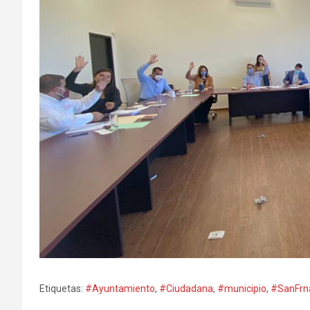
Etiquetas:
#Ayuntamiento
,
#Ciudadana
,
#municipio
,
#SanFrn