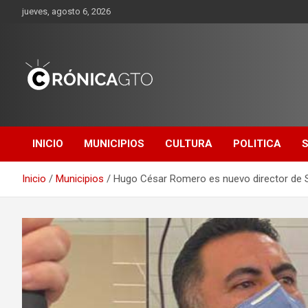
Saltar
jueves, agosto 6, 2026
al
contenido
CRONICA
GUANAJUATO
INICIO
MUNICIPIOS
CULTURA
POLITICA
Inicio
Municipios
Hugo César Romero es nuevo director de Se