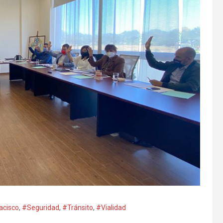
acisco
,
#Seguridad
,
#Tránsito
,
#Vialidad