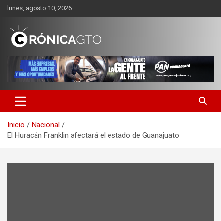
Saltar
lunes, agosto 10, 2026
al
contenido
CRONICA GUANAJUATO
Inicio
Nacional
El Huracán Franklin afectará el estado de Guanajuato