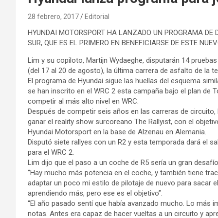
28 febrero, 2017
Editorial
HYUNDAI MOTORSPORT HA LANZADO UN PROGRAMA DE D
SUR, QUE ES EL PRIMERO EN BENEFICIARSE DE ESTE NUE
Lim y su copiloto, Martijn Wydaeghe, disputarán 14 pruebas
(del 17 al 20 de agosto), la última carrera de asfalto de l
El programa de Hyundai sigue las huellas del esquema simi
se han inscrito en el WRC 2 esta campaña bajo el plan de T
competir al más alto nivel en WRC.
Después de competir seis años en las carreras de circuito,
ganar el reality show surcoreano The Rallyist, con el objet
Hyundai Motorsport en la base de Alzenau en Alemania.
Disputó siete rallyes con un R2 y esta temporada dará el sal
para el WRC 2.
Lim dijo que el paso a un coche de R5 sería un gran desafío
“Hay mucho más potencia en el coche, y también tiene tracc
adaptar un poco mi estilo de pilotaje de nuevo para sacar 
aprendiendo más, pero ese es el objetivo”.
“El año pasado sentí que había avanzado mucho. Lo más im
notas. Antes era capaz de hacer vueltas a un circuito y ap