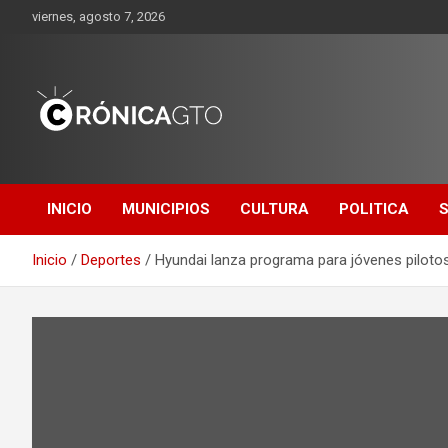
Saltar
viernes, agosto 7, 2026
al
contenido
CRONICA
GUANAJUATO
INICIO
MUNICIPIOS
CULTURA
POLITICA
Inicio
Deportes
Hyundai lanza programa para jóvenes piloto