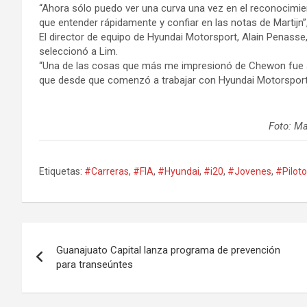
“Ahora sólo puedo ver una curva una vez en el reconocimie
que entender rápidamente y confiar en las notas de Martijn”, 
El director de equipo de Hyundai Motorsport, Alain Penasse
seleccionó a Lim.
“Una de las cosas que más me impresionó de Chewon fue su
que desde que comenzó a trabajar con Hyundai Motorsport
Foto: M
Etiquetas:
#Carreras
,
#FIA
,
#Hyundai
,
#i20
,
#Jovenes
,
#Pilot
Navegación
Guanajuato Capital lanza programa de prevención
de
para transeúntes
entradas