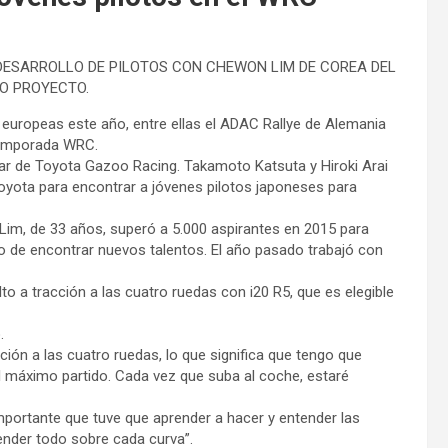
ESARROLLO DE PILOTOS CON CHEWON LIM DE COREA DEL
VO PROYECTO.
 europeas este año, entre ellas el ADAC Rallye de Alemania
a temporada WRC.
lar de Toyota Gazoo Racing. Takamoto Katsuta y Hiroki Arai
oyota para encontrar a jóvenes pilotos japoneses para
 Lim, de 33 años, superó a 5.000 aspirantes en 2015 para
ivo de encontrar nuevos talentos. El año pasado trabajó con
to a tracción a las cuatro ruedas con i20 R5, que es elegible
.
ión a las cuatro ruedas, lo que significa que tengo que
el máximo partido. Cada vez que suba al coche, estaré
portante que tuve que aprender a hacer y entender las
render todo sobre cada curva”.