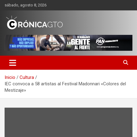
Saltar
sábado, agosto 8, 2026
al
contenido
CRONICA GUANAJUATO
Inicio
Cultura
IEC convoca a 58 artistas al Festival Madonnari «Colores del
Mestizaje»