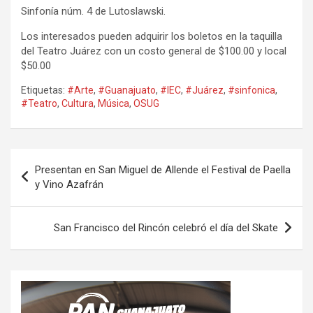
Sinfonía núm. 4 de Lutoslawski.
Los interesados pueden adquirir los boletos en la taquilla
del Teatro Juárez con un costo general de $100.00 y local
$50.00
Etiquetas:
#Arte
,
#Guanajuato
,
#IEC
,
#Juárez
,
#sinfonica
,
#Teatro
,
Cultura
,
Música
,
OSUG
Navegación
Presentan en San Miguel de Allende el Festival de Paella
de
y Vino Azafrán
entradas
San Francisco del Rincón celebró el día del Skate