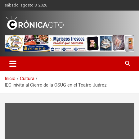
Saltar
sábado, agosto 8, 2026
al
contenido
CRONICA GUANAJUATO
Inicio
Cultura
IEC inivita al Cierre de la OSUG en el Teatro Juárez