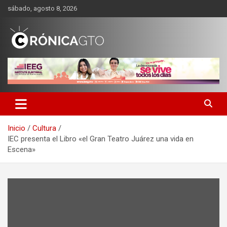
Saltar
sábado, agosto 8, 2026
al
contenido
CRONICA GUANAJUATO
Inicio
Cultura
IEC presenta el Libro «el Gran Teatro Juárez una vida en
Escena»