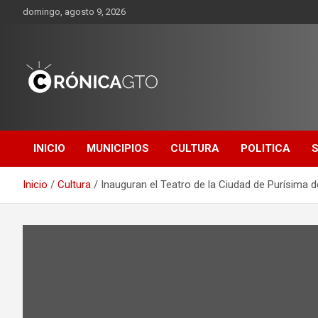
Saltar
domingo, agosto 9, 2026
al
contenido
CRONICA
GUANAJUATO
INICIO
MUNICIPIOS
CULTURA
POLITICA
Inicio
Cultura
Inauguran el Teatro de la Ciudad de Purísima d