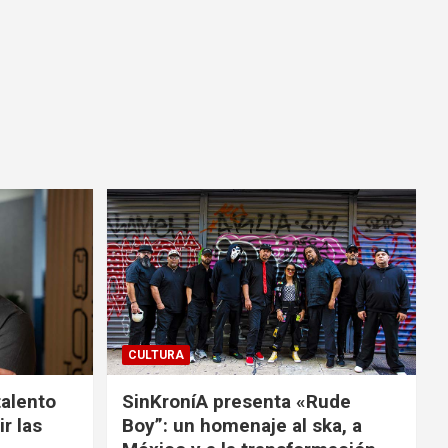
CULTURA
talento
SinKroníA presenta «Rude
r las
Boy”: un homenaje al ska, a