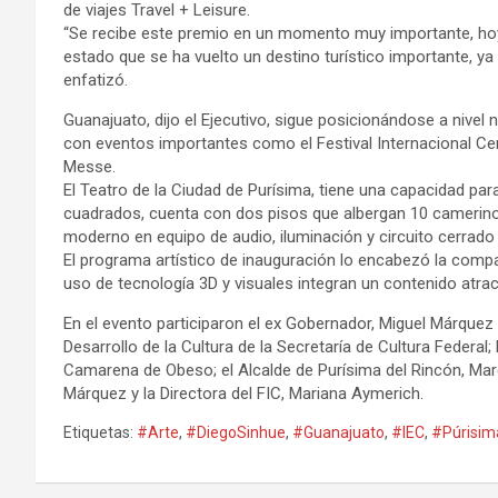
de viajes Travel + Leisure.
“Se recibe este premio en un momento muy importante, hoy 
estado que se ha vuelto un destino turístico importante, 
enfatizó.
Guanajuato, dijo el Ejecutivo, sigue posicionándose a nivel n
con eventos importantes como el Festival Internacional Cer
Messe.
El Teatro de la Ciudad de Purísima, tiene una capacidad p
cuadrados, cuenta con dos pisos que albergan 10 camerino
moderno en equipo de audio, iluminación y circuito cerrado 
El programa artístico de inauguración lo encabezó la compa
uso de tecnología 3D y visuales integran un contenido atract
En el evento participaron el ex Gobernador, Miguel Márquez
Desarrollo de la Cultura de la Secretaría de Cultura Federal; 
Camarena de Obeso; el Alcalde de Purísima del Rincón, Ma
Márquez y la Directora del FIC, Mariana Aymerich.
Etiquetas:
#Arte
,
#DiegoSinhue
,
#Guanajuato
,
#IEC
,
#Púrisim