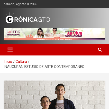
Saltar
sábado, agosto 8, 2026
al
contenido
CRONICA GUANAJUATO
Inicio
Cultura
INAUGURAN ESTUDIO DE ARTE CONTEMPORÁNEO