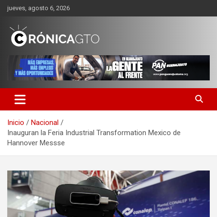
Saltar
jueves, agosto 6, 2026
al
contenido
CRONICA GUANAJUATO
Inicio
Nacional
Inauguran la Feria Industrial Transformation Mexico de
Hannover Messse