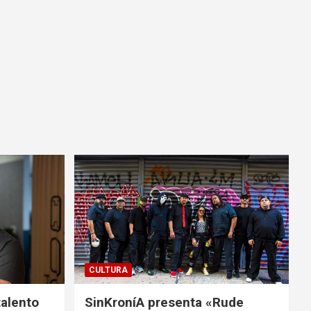
CULTURA
talento
SinKroníA presenta «Rude