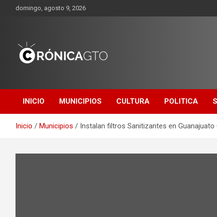
Saltar
domingo, agosto 9, 2026
al
contenido
CRONICA
GUANAJUATO
INICIO
MUNICIPIOS
CULTURA
POLITICA
Inicio
Municipios
Instalan filtros Sanitizantes en Guanajuato 