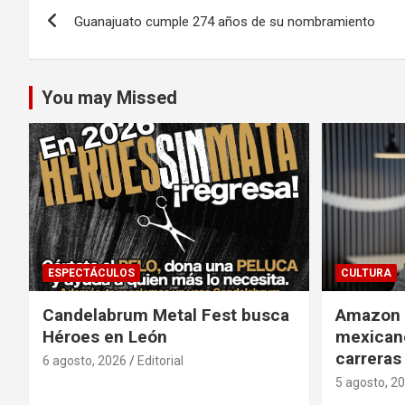
Navegación
Guanajuato cumple 274 años de su nombramiento
de
entradas
You may Missed
ESPECTÁCULOS
CULTURA
Candelabrum Metal Fest busca
Amazon i
Héroes en León
mexicano
carreras
6 agosto, 2026
Editorial
5 agosto, 2