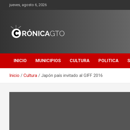
Saltar
jueves, agosto 6, 2026
al
contenido
CRONICA
GUANAJUATO
INICIO
MUNICIPIOS
CULTURA
POLITICA
Inicio
Cultura
Japón país invitado al GIFF 2016