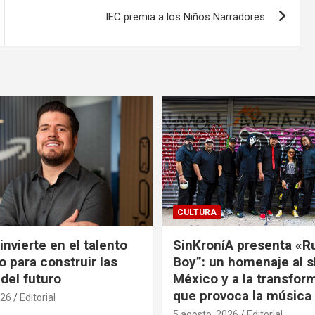
IEC premia a los Niños Narradores
CULTURA
nvierte en el talento
SinKroníA presenta «R
 para construir las
Boy”: un homenaje al s
 del futuro
México y a la transfor
que provoca la música
026
Editorial
5 agosto, 2026
Editorial