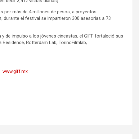
s decir 3,412 visitas diarias)
ios por más de 4 millones de pesos, a proyectos
 durante el festival se impartieron 300 asesorías a 73
a y de impulso a los jóvenes cineastas, el GIFF fortaleció sus
 Residence, Rotterdam Lab, TorinoFilmlab,
n:
www.giff.mx