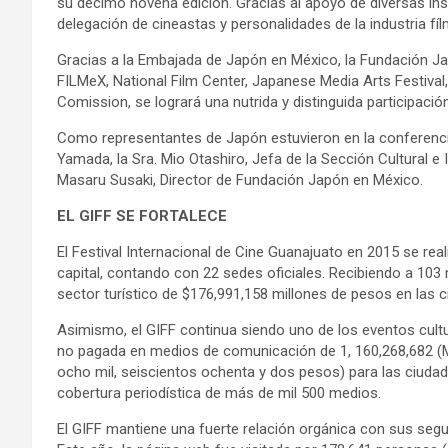
su décimo novena edición. Gracias al apoyo de diversas inst
delegación de cineastas y personalidades de la industria fí
Gracias a la Embajada de Japón en México, la Fundación Ja
FILMeX, National Film Center, Japanese Media Arts Festival,
Comission, se logrará una nutrida y distinguida participació
Como representantes de Japón estuvieron en la conferencia
Yamada, la Sra. Mio Otashiro, Jefa de la Sección Cultural e
Masaru Susaki, Director de Fundación Japón en México.
EL GIFF SE FORTALECE
El Festival Internacional de Cine Guanajuato en 2015 se rea
capital, contando con 22 sedes oficiales. Recibiendo a 103
sector turístico de $176,991,158 millones de pesos en las 
Asimismo, el GIFF continua siendo uno de los eventos cul
no pagada en medios de comunicación de 1, 160,268,682 (Mi
ocho mil, seiscientos ochenta y dos pesos) para las ciudade
cobertura periodística de más de mil 500 medios.
El GIFF mantiene una fuerte relación orgánica con sus segu