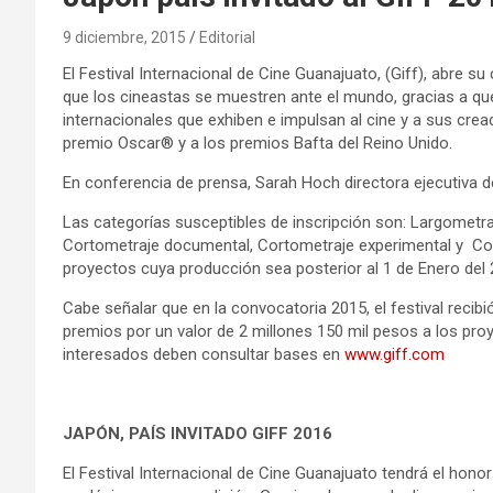
9 diciembre, 2015
Editorial
El Festival Internacional de Cine Guanajuato, (Giff), abre s
que los cineastas se muestren ante el mundo, gracias a que 
internacionales que exhiben e impulsan al cine y a sus cre
premio Oscar® y a los premios Bafta del Reino Unido.
En conferencia de prensa, Sarah Hoch directora ejecutiva de
Las categorías susceptibles de inscripción son: Largometra
Cortometraje documental, Cortometraje experimental y Cor
proyectos cuya producción sea posterior al 1 de Enero del 20
Cabe señalar que en la convocatoria 2015, el festival recib
premios por un valor de 2 millones 150 mil pesos a los pro
interesados deben consultar bases en
www.giff.com
JAPÓN, PAÍS INVITADO GIFF 2016
El Festival Internacional de Cine Guanajuato tendrá el hono