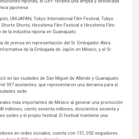
ituciones niponas, el GIFF recibirá una amplia y destacada
lmica japonesa.
pón, UNIJAPAN, Tokyo International Film Festival, Tokyo
 Shorts Shorts, Hiroshima Film Festival e Hiroshima Film
n de la industria nipona en Guanajuato.
 de prensa en representación del Sr. Embajador Akira
 Informativa de la Embajada de Japón en México, y el Sr.
lizó en las ciudades de San Miguel de Allende y Guanajuato
 mil 597 asistentes, que representaron una derrama para el
ciudades sede.
turales más importantes de México al generar una promoción
l millones, ciento sesenta millones, doscientos sesenta y
s sedes y el propio festival. El festival mantiene una
idores en redes sociales, cuenta con 151, 050 seguidores.