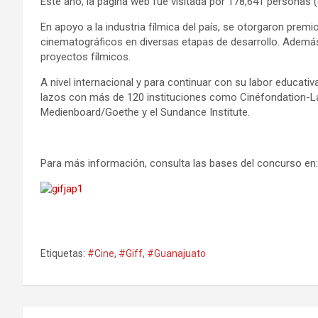
Este año, la página web fue visitada por 178,641 personas (e
En apoyo a la industria fílmica del país, se otorgaron prem
cinematográficos en diversas etapas de desarrollo. Además,
proyectos fílmicos.
A nivel internacional y para continuar con su labor educativ
lazos con más de 120 instituciones como Cinéfondation-La
Medienboard/Goethe y el Sundance Institute.
Para más información, consulta las bases del concurso e
Etiquetas:
#Cine
,
#Giff
,
#Guanajuato