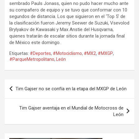
sembrado Pauls Jonass, quien no pudo hacer mucho ante
su compañero de equipo y se tuvo que conformar con 10
segundos de distancia. Los que siguieron en el ‘Top 5’ de
la clasificación fueron Jeremy Seewer de Suzuki, Vsevolod
Brylyakov de Kawasaki y Max Anstie del Husqvarna,
quienes tratarán de escalar sitios durante la jornada final
de México este domingo.
Etiquetas:
#Deportes
,
#Motociclismo
,
#MX2
,
#MXGP
,
#ParqueMetropolitano
,
León
Navegación
Tim Gajser no se confía en la etapa del MXGP de León
de
entradas
Tim Gajser aventaja en el Mundial de Motocross de
León