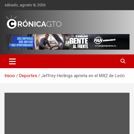
Saltar
sábado, agosto 8, 2026
al
contenido
CRONICA GUANAJUATO
Inicio
Deportes
Jeffrey Herlings aprieta en el MX2 de León