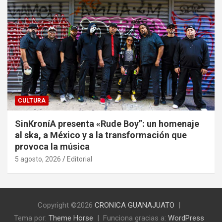
CULTURA
SinKroníA presenta «Rude Boy”: un homenaje
al ska, a México y a la transformación que
provoca la música
5 agosto, 2026
Editorial
Copyright ©2026
CRONICA GUANAJUATO
Tema por:
Theme Horse
Funciona gracias a:
WordPress