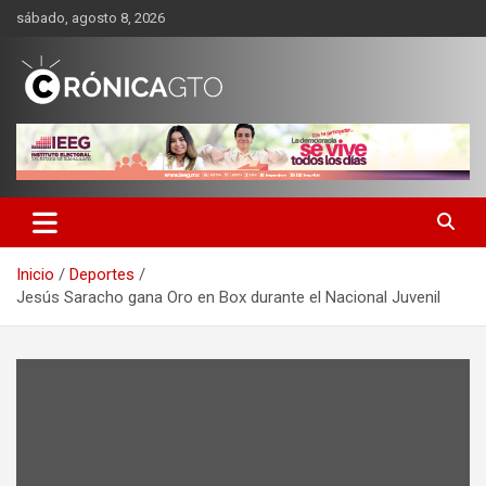
Saltar
sábado, agosto 8, 2026
al
contenido
CRONICA GUANAJUATO
Inicio
Deportes
Jesús Saracho gana Oro en Box durante el Nacional Juvenil