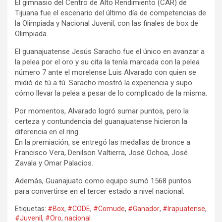
El gimnasio del Centro de Alto Rendimiento (CAR) de
Tijuana fue el escenario del último día de competencias de
la Olimpiada y Nacional Juvenil, con las finales de box de
Olimpiada.
El guanajuatense Jesús Saracho fue el único en avanzar a
la pelea por el oro y su cita la tenía marcada con la pelea
número 7 ante el morelense Luis Alvarado con quien se
midió de tú a tú. Saracho mostró la experiencia y supo
cómo llevar la pelea a pesar de lo complicado de la misma.
Por momentos, Alvarado logró sumar puntos, pero la
certeza y contundencia del guanajuatense hicieron la
diferencia en el ring.
En la premiación, se entregó las medallas de bronce a
Francisco Vera, Denilson Valtierra, José Ochoa, José
Zavala y Omar Palacios.
Además, Guanajuato como equipo sumó 1568 puntos
para convertirse en el tercer estado a nivel nacional.
Etiquetas:
#Box
,
#CODE
,
#Comude
,
#Ganador
,
#Irapuatense
,
#Juvenil
,
#Oro
,
nacional