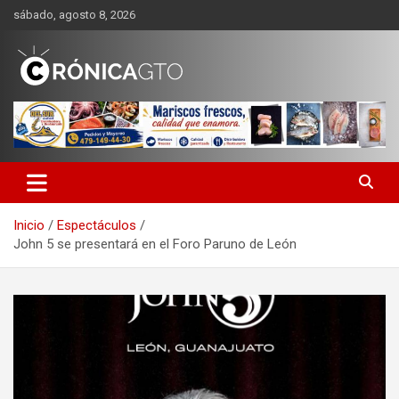
Saltar
sábado, agosto 8, 2026
al
contenido
CRONICA GUANAJUATO
Inicio
Espectáculos
John 5 se presentará en el Foro Paruno de León