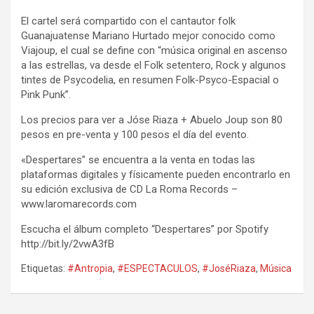
El cartel será compartido con el cantautor folk
Guanajuatense Mariano Hurtado mejor conocido como
Viajoup, el cual se define con “música original en ascenso
a las estrellas, va desde el Folk setentero, Rock y algunos
tintes de Psycodelia, en resumen Folk-Psyco-Espacial o
Pink Punk”.
Los precios para ver a Jóse Riaza + Abuelo Joup son 80
pesos en pre-venta y 100 pesos el día del evento.
«Despertares” se encuentra a la venta en todas las
plataformas digitales y físicamente pueden encontrarlo en
su edición exclusiva de CD La Roma Records –
www.laromarecords.com
Escucha el álbum completo “Despertares” por Spotify
http://bit.ly/2vwA3fB
Etiquetas:
#Antropia
,
#ESPECTACULOS
,
#JoséRiaza
,
Música