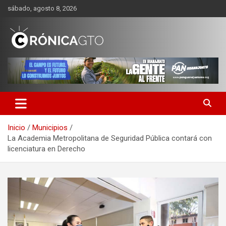
Saltar
sábado, agosto 8, 2026
al
contenido
CRONICA GUANAJUATO
Inicio
Municipios
La Academia Metropolitana de Seguridad Pública contará con
licenciatura en Derecho